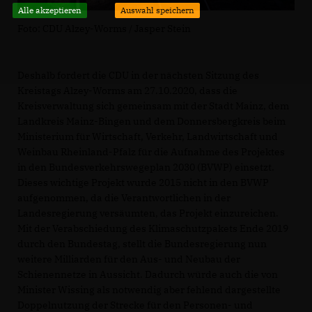
Alle akzeptieren
Auswahl speichern
Foto: CDU Alzey-Worms / Jasper Stein
Deshalb fordert die CDU in der nächsten Sitzung des
Kreistags Alzey-Worms am 27.10.2020, dass die
Kreisverwaltung sich gemeinsam mit der Stadt Mainz, dem
Landkreis Mainz-Bingen und dem Donnersbergkreis beim
Ministerium für Wirtschaft, Verkehr, Landwirtschaft und
Weinbau Rheinland-Pfalz für die Aufnahme des Projektes
in den Bundesverkehrswegeplan 2030 (BVWP) einsetzt.
Dieses wichtige Projekt wurde 2015 nicht in den BVWP
aufgenommen, da die Verantwortlichen in der
Landesregierung versäumten, das Projekt einzureichen.
Mit der Verabschiedung des Klimaschutzpakets Ende 2019
durch den Bundestag, stellt die Bundesregierung nun
weitere Milliarden für den Aus- und Neubau der
Schienennetze in Aussicht. Dadurch würde auch die von
Minister Wissing als notwendig aber fehlend dargestellte
Doppelnutzung der Strecke für den Personen- und