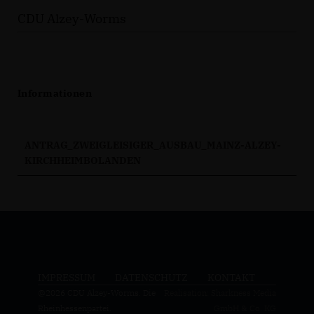
CDU Alzey-Worms
Informationen
ANTRAG_ZWEIGLEISIGER_AUSBAU_MAINZ-ALZEY-
KIRCHHEIMBOLANDEN
IMPRESSUM
DATENSCHUTZ
KONTAKT
@2026 CDU Alzey-Worms. Die
Realisation: Sharkness Media
Rheinhessenpartei.
GmbH & Co. KG