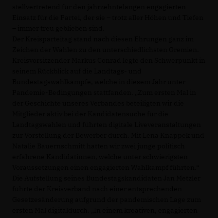
stellvertretend für den jahrzehntelangen engagierten
Einsatz für die Partei, der sie – trotz aller Höhen und Tiefen
– immer treu geblieben sind.
Der Kreisparteitag stand nach diesen Ehrungen ganz im
Zeichen der Wahlen zu den unterschiedlichsten Gremien.
Kreisvorsitzender Markus Conrad legte den Schwerpunkt in
seinem Rückblick auf die Landtags- und
Bundestagswahlkämpfe, welche in diesem Jahr unter
Pandemie-Bedingungen stattfanden. „Zum ersten Mal in
der Geschichte unseres Verbandes beteiligten wir die
Mitglieder aktiv bei der Kandidatensuche für die
Landtagswahlen und führten digitale Liveveranstaltungen
zur Vorstellung der Bewerber durch. Mit Lena Knappek und
Natalie Bauernschmitt hatten wir zwei junge politisch
erfahrene Kandidatinnen, welche unter schwierigsten
Voraussetzungen einen engagierten Wahlkampf führten.“
Die Aufstellung seines Bundestagskandidaten Jan Metzler
führte der Kreisverband nach einer entsprechenden
Gesetzesänderung aufgrund der pandemischen Lage zum
ersten Mal digitaldurch. „In einem kreativen, engagierten