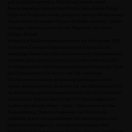
und aufopferungsvollen Wahlkampf konnte unser
Bundestagsabgeordneter Jan Metzler zum dritten Mal in
Folge den Wahlkreis direkt gewinnen und uns Rheinhessen
damit weiter mit starker Stimme in Berlin vertreten.“ Diese
Aussage Conrads quittierten die Mitglieder mit einem
riesigen Beifall.
Neben den Wahlkämpfen erarbeitete die Kreispartei 2020
auch neue Ziele und Organisationsstrukturen für die
zukünftige Arbeit mit allen Verbänden und Organisationen.
Daneben ging Conrad ausführlich auf die Arbeit der CDU-
Kreistagsfraktion seit der letzten Kommunalwahl ein. Trotz
ihrer Oppositionsrolle konnte die CDU vielfältige
Themenschwerpunkte im Kreistag einbringen und so
eigene Akzente setzen. So wurde z.B. auf Initiative der CDU
die Erstellung eines Radwegekonzeptes für den Landkreis
beschlossen. Ebenso brachte die CDU den zweigleisigen
Ausbau der Strecke Mainz – Alzey – Kibo wieder auf die
Tagesordnung. Daneben begleitete die Fraktion die
politische Arbeit des Landkreises mit konstruktiven und
kritischen Anfragen u.a. zum Gesundheitsamt, dem
Brandschutz an kreiseigenen Schulen oder der überfälligen