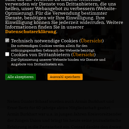
verwenden wir Dienste von Drittanbietern, die uns
helfen, unser Webangebot zu verbessern (Website-
Optmierung). Für die Verwendung bestimmter
Dienste, benötigen wir Ihre Einwilligung. Ihre
Einwilligung können Sie jederzeit widerrufen. Weitere
Informationen finden Sie in unserer
Datenschutzerklärung
.
Technisch notwendige Cookies (
Übersicht
)
Die notwendigen Cookies werden allein für den
ordnungsgemäßen Gebrauch der Webseite benötigt.
Cookies von Drittanbietern (
Übersicht
)
Zur Optimierung unserer Webseite binden wir Dienste und
Angebote von Drittanbietern ein.
Alle akzeptieren
Auswahl speichern
Neben Günter Schaaf wurden auch Armin Burkhart und
Ernst Bertz für 60-jährige aktive Mitgliedschaft geehrt.
Armin Burkhart war u.a. in jungen Jahren Kreisvorsitzender
der Jungen Union und bringt bis heute seine journalistische
Erfahrung in die Parteiarbeit ein. Conrad dankte den dreien